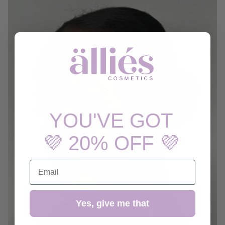
YOU'VE GOT
💜 20% OFF 💜
EMAIL
Yes, give me that