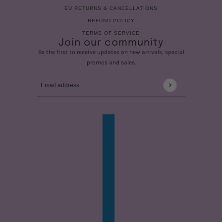
EU RETURNS & CANCELLATIONS
REFUND POLICY
TERMS OF SERVICE
Join our community
Be the first to receive updates on new arrivals, special
promos and sales.
Email address
This site is protected by hCaptcha and the hCaptcha
Privac
COUNTRY SELECTOR