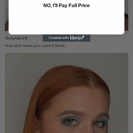
NO, I'll Pay Full Price
Tävlande #9
Your skin loves you. Love it back!